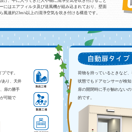
設け、中に入ってきた人や物に清浄空気を吹き付けること
ーにはエアフィルタ及び送風機が組み込まれており、壁面
風速約23m/s以上の清浄空気を吹き付ける構造です。
イプです。
荷物を持っているときなど、
があり、天井
状態でもドアセンサーが検知
、扉の勝手
扉の開閉時に手が触れないの
が可能で
的です。