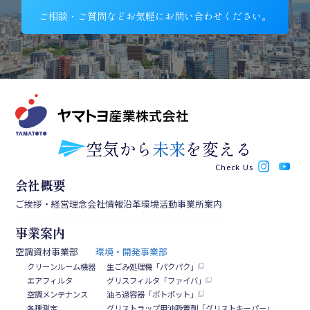
ご相談・ご質問などお気軽にお問い合わせください。
空気から
未来
を変える
Check Us
会
社
概
要
ご
挨
拶
・
経
営
理
念
会
社
情
報
沿
革
環
境
活
動
事
業
所
案
内
事
業
案
内
空
調
資
材
事
業
部
環
境
・
開
発
事
業
部
ク
リ
ー
ン
ル
ー
ム
機
器
生
ご
み
処
理
機
「
パ
ク
パ
ク
」
エ
ア
フ
ィ
ル
タ
グ
リ
ス
フ
ィ
ル
タ
「
フ
ァ
イ
バ
」
空
調
メ
ン
テ
ナ
ン
ス
油
ろ
過
容
器
「
ポ
ト
ポ
ッ
ト
」
各
種
測
定
グ
リ
ス
ト
ラ
ッ
プ
用
油
吸
着
剤
「
グ
リ
ス
ト
キ
ー
パ
ー
」