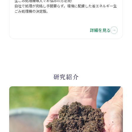
生ごみ処理機導入でお悩みの方必見!
グ
自社で処理が完結し手間要らず。環境に配慮した省エネルギー生
使
ごみ処理機の決定版。
簡
詳細を見る
研究紹介